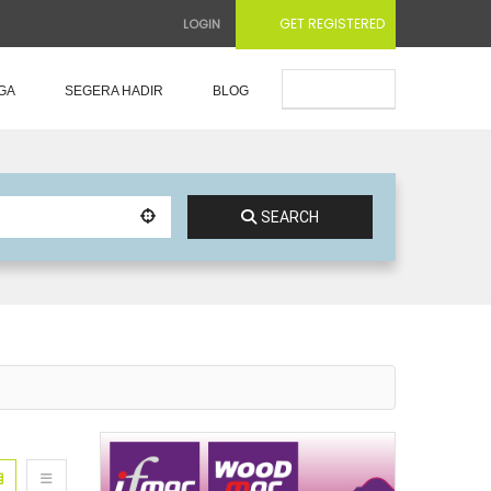
GET REGISTERED
LOGIN
Submit Ad
GA
SEGERA HADIR
BLOG
SEARCH