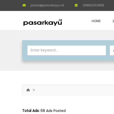
pasar@pasarkayu.id
08882332888
HOME
Total Ads:
68 Ads Posted